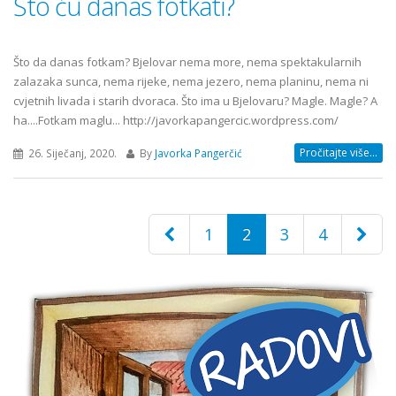
Što ću danas fotkati?
Što da danas fotkam? Bjelovar nema more, nema spektakularnih
zalazaka sunca, nema rijeke, nema jezero, nema planinu, nema ni
cvjetnih livada i starih dvoraca. Što ima u Bjelovaru? Magle. Magle? A
ha....Fotkam maglu... http://javorkapangercic.wordpress.com/
Pročitajte više...
26. Siječanj, 2020.
By
Javorka Pangerčić
1
2
3
4