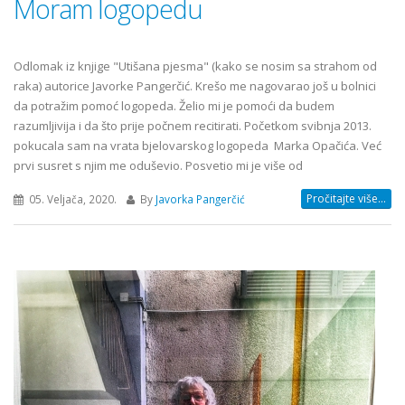
Moram logopedu
Odlomak iz knjige "Utišana pjesma" (kako se nosim sa strahom od
raka) autorice Javorke Pangerčić. Krešo me nagovarao još u bolnici
da potražim pomoć logopeda. Želio mi je pomoći da budem
razumljivija i da što prije počnem recitirati. Početkom svibnja 2013.
pokucala sam na vrata bjelovarskog logopeda Marka Opačića. Već
prvi susret s njim me oduševio. Posvetio mi je više od
Pročitajte više...
05. Veljača, 2020.
By
Javorka Pangerčić