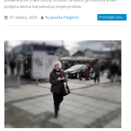
prelama prve zrake sunca. Drhtimo na vjetru, ja i mimoza a dah
proljeća otresa žuti pelud po mojim prstima.
Pročitajte više...
07. Veljača, 2020.
By
Javorka Pangerčić