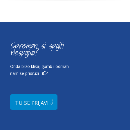
Spreman si spojiti
nespojivo?
Onda brzo klikaj gumb i odmah
nam se pridruži
:)
TU SE PRIJAVI