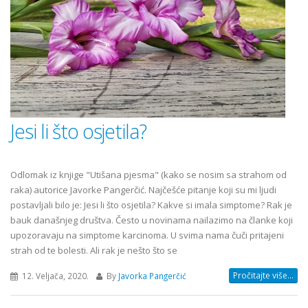
Jesi li što osjetila?
Odlomak iz knjige "Utišana pjesma" (kako se nosim sa strahom od
raka) autorice Javorke Pangerčić. Najčešće pitanje koji su mi ljudi
postavljali bilo je: Jesi li što osjetila? Kakve si imala simptome? Rak je
bauk današnjeg društva. Često u novinama nailazimo na članke koji
upozoravaju na simptome karcinoma. U svima nama čuči pritajeni
strah od te bolesti. Ali rak je nešto što se
Pročitajte više...
12. Veljača, 2020.
By
Javorka Pangerčić