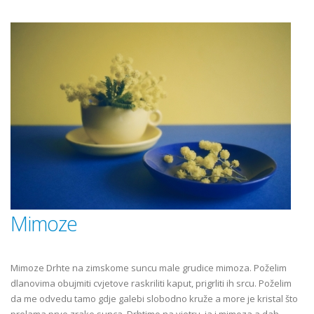
Mimoze
Mimoze Drhte na zimskome suncu male grudice mimoza. Poželim
dlanovima obujmiti cvjetove raskriliti kaput, prigrliti ih srcu. Poželim
da me odvedu tamo gdje galebi slobodno kruže a more je kristal što