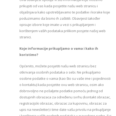
prikupiti od vas kada posjetite našu web stranicu i
objašnjava kako upotrebljavamo te podatke i korake koje
poduzimamo da bismo ih zaštitili. Obavijest također
opisuje izbore koje imate u vezi s prikupljanjem i
korištenjem vaših podataka prilikom posjete našoj web
stranici.
Koje informacije prikupljamo o vama i kako ih
koristimo?
Općenito, možete posjetiti našu web stranicu bez
otkrivanja osobnih podataka o sebi. Ne prikupljamo
osobne podatke o vama (kao što su vaše ime i pojedinosti
o kontaktu) kada posjetite ovu web stranicu, osim ako
dobrovoljno ne pošaljete podatke pomoću jednog od
dostupnih obrazaca za određenu svrhu (kontakt obrazac,
registracijski obrazac, obrazac za kupovinu, obrazac za
upis na newsletter) i time date vašu privolu na prikupljanje
i korištenje vaših osobnih podataka u navedene svrhe. Svi