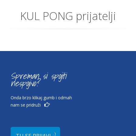
KUL PONG prijatelji
Spreman si spojiti
nespojivo?
Onda brzo klikaj gumb i odmah
nam se pridruži
:)
TU SE PRIJAVI