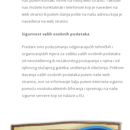
nas putem kontakt forme na našoj web stranici. Također
nas možete konktatirati i telefonom koji je naveden na
web stranici ili putem slanja pošte na našu adresu koja je
navedena na web stranici.
Sigurnost vaših osobnih podataka
Predani smo poduzimanju odgovarajućih tehničkih i
organizacijskih mjera za zaštitu vaših osobnih podataka
od neovlaštenog ili nezakonitog postupanja s njima i od
njihovog slučajnog gubitka, uništenja ili oštećenja. Prilikom
davanja vaših osobnih podataka putem naše web
stranice, ove se informacije šalju putem interneta sigurno
pomoću visokokvalitetnih šifriranja i spremaju na naše
sigurne servere koji se nalaze u EU.