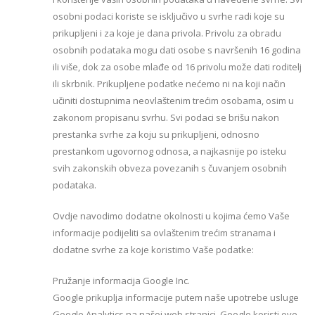
osobni podaci koriste se isključivo u svrhe radi koje su
prikupljeni i za koje je dana privola. Privolu za obradu
osobnih podataka mogu dati osobe s navršenih 16 godina
ili više, dok za osobe mlađe od 16 privolu može dati roditelj
ili skrbnik. Prikupljene podatke nećemo ni na koji način
učiniti dostupnima neovlaštenim trećim osobama, osim u
zakonom propisanu svrhu. Svi podaci se brišu nakon
prestanka svrhe za koju su prikupljeni, odnosno
prestankom ugovornog odnosa, a najkasnije po isteku
svih zakonskih obveza povezanih s čuvanjem osobnih
podataka.
Ovdje navodimo dodatne okolnosti u kojima ćemo Vaše
informacije podijeliti sa ovlaštenim trećim stranama i
dodatne svrhe za koje koristimo Vaše podatke:
Pružanje informacija Google Inc.
Google prikuplja informacije putem naše upotrebe usluge
Google Analytics na našoj web stranici. Google koristi ove