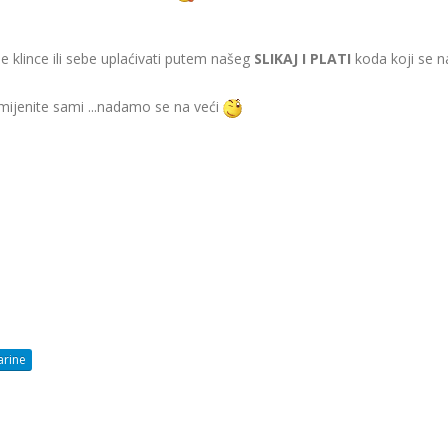
 klince ili sebe uplaćivati putem našeg
SLIKAJ I PLATI
koda koji se na
romijenite sami ...nadamo se na veći
arine