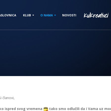
KulKreativci
ASLOVNICA
KLUB
O NAMA
NOVOSTI
i članovi,
eko ispred svog vremena
tako smo odlučili da i Vama uz mo