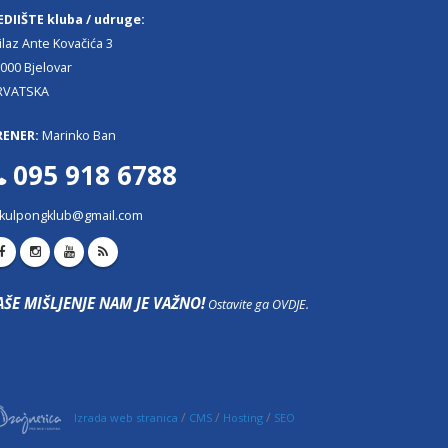
EDIIŠTE kluba / udruge:
ilaz Ante Kovačića 3
000 Bjelovar
RVATSKA
RENER:
Marinko Ban
095 918 6788
kulpongklub@gmail.com
AŠE MIŠLJENJE NAM JE VAŽNO!
Ostavite ga OVDJE.
/
/
/
Izrada web stranica
CMS
Hosting
SEO