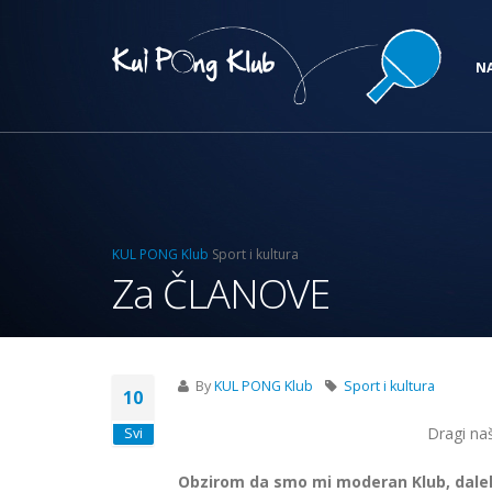
N
KUL PONG Klub
Sport i kultura
Za ČLANOVE
By
KUL PONG Klub
Sport i kultura
10
Dragi naš
Svi
Obzirom da smo mi moderan Klub, dal