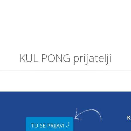
KUL PONG prijatelji
K
:)
TU SE PRIJAVI