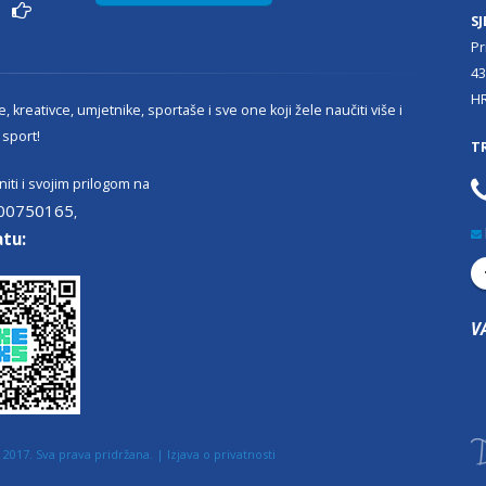
ži
SJ
Pr
43
H
, kreativce, umjetnike, sportaše i sve one koji žele naučiti više i
 sport!
T
iti i svojim prilogom na
00750165
,
atu:
V
2017. Sva prava pridržana. |
Izjava o privatnosti