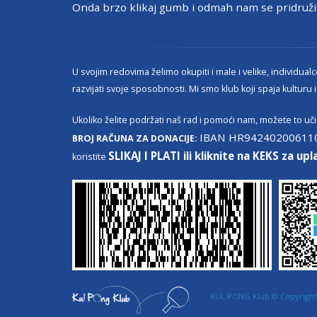
Onda brzo klikaj gumb i odmah nam se pridru
U svojim redovima želimo okupiti i male i velike, individualce
razvijati svoje sposobnosti. Mi smo klub koji spaja kulturu i
Ukoliko želite podržati naš rad i pomoći nam, možete to učin
IBAN HR94240200611
BROJ RAČUNA ZA DONACIJE:
SLIKAJ I PLATI ili kliknite na KEKS za upl
koristite
KUL PONG Klub © Copyright 