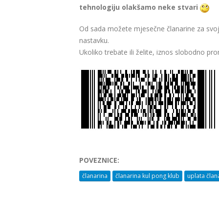
tehnologiju olakšamo neke stvari
Od sada možete mjesečne članarine za svoje
nastavku.
Ukoliko trebate ili želite, iznos slobodno p
POVEZNICE:
članarina
članarina kul pong klub
uplata član