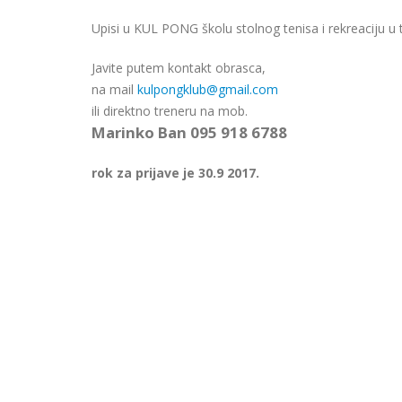
Upisi u KUL PONG školu stolnog tenisa i rekreaciju u t
Javite putem kontakt obrasca,
na mail
kulpongklub@gmail.com
ili direktno treneru na mob.
Marinko Ban 095 918 6788
rok za prijave je 30.9 2017.