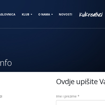
KulKreativci
ASLOVNICA
KLUB
O NAMA
NOVOSTI
info
Ovdje upišite 
Ime i prezime
*
E!