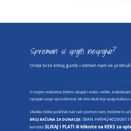
Spreman si spojiti nespojivo?
Onda brzo klikaj gumb i odmah nam se pridru
U svojim redovima želimo okupiti i male i velike, individualce
razvijati svoje sposobnosti. Mi smo klub koji spaja kulturu i
Ukoliko želite podržati naš rad i pomoći nam, možete to učin
IBAN HR94240200611
BROJ RAČUNA ZA DONACIJE:
SLIKAJ I PLATI ili kliknite na KEKS za upl
koristite