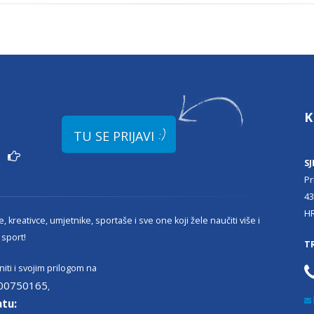
K
:)
TU SE PRIJAVI
ži
SJ
Pr
43
H
, kreativce, umjetnike, sportaše i sve one koji žele naučiti više i
 sport!
T
iti i svojim prilogom na
00750165
,
atu: