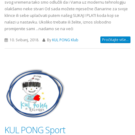
svog vremena tako smo odlučili da i Vama uz modernu tehnologiju
olakšamo neke stvari Od sada možete mjesečne članarine za svoje
klince ili sebe uplaćivati putem našeg SLIKAJ I PLATI koda koji se
nalazi u nastavku. Ukoliko trebate ili želite, iznos slobodno
promijenite sami ...nadamo se na veći
Pročitajte više...
10. Svibanj, 2018.
By
KUL PONG Klub
KUL PONG Sport