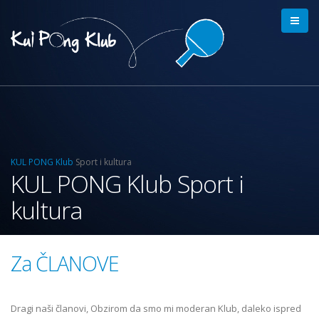
KUL PONG Klub
Sport i kultura
KUL PONG Klub Sport i
kultura
Za ČLANOVE
Dragi naši članovi, Obzirom da smo mi moderan Klub, daleko ispred