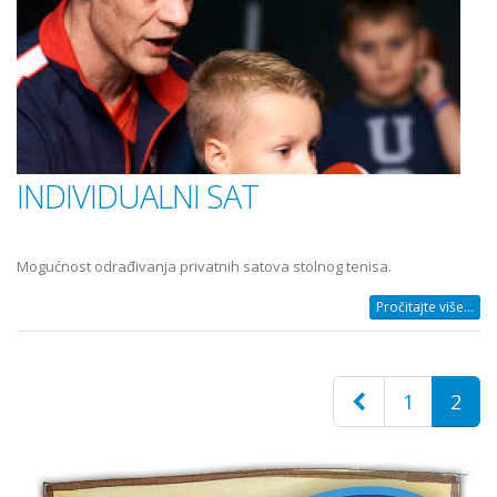
INDIVIDUALNI SAT
Mogućnost odrađivanja privatnih satova stolnog tenisa.
Pročitajte više...
1
2