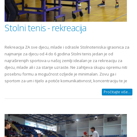
Stolni tenis - rekreacija
Rekreacija ZA sve djecu, mlade i odrasle Stolnoteniska igraonica za
najmanje za djecu od 4 do 6 godina Stolni tenis jedan je od
najraširenijih sportova u našoj zemlji idealan je za rekreaciju za
djecu, mlade ali i za starije uzraste. Ne zahtjeva skupu opremu niti
posebnu formu a mogućnost ozljede je minimalan. Zovu ga i
sportom za um i tijelo a potiće komunikativnost, koncentraciju te je
Pročitajte više...