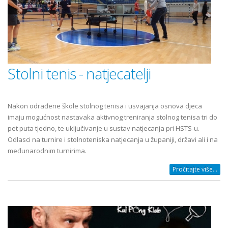
Stolni tenis - natjecatelji
Nakon odrađene škole stolnog tenisa i usvajanja osnova djeca
imaju mogućnost nastavaka aktivnog treniranja stolnog tenisa tri do
pet puta tjedno, te uključivanje u sustav natjecanja pri HSTS-u.
Odlasci na turnire i stolnoteniska natjecanja u županiji, državi ali i na
međunarodnim turnirima.
Pročitajte više...