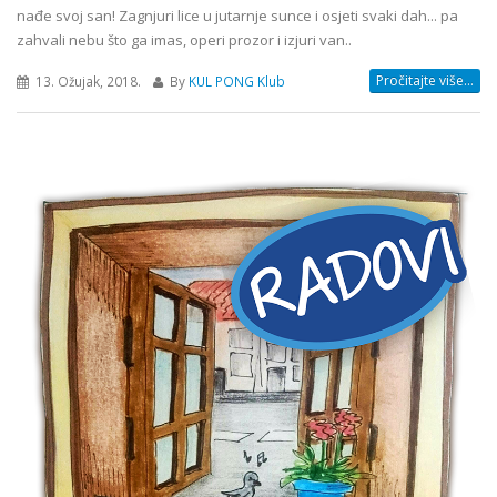
nađe svoj san! Zagnjuri lice u jutarnje sunce i osjeti svaki dah... pa
zahvali nebu što ga imas, operi prozor i izjuri van..
Pročitajte više...
13. Ožujak, 2018.
By
KUL PONG Klub