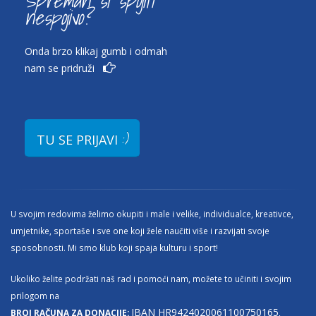
Spreman si spojiti
nespojivo?
Onda brzo klikaj gumb i odmah
nam se pridruži
:)
TU SE PRIJAVI
U svojim redovima želimo okupiti i male i velike, individualce, kreativce,
umjetnike, sportaše i sve one koji žele naučiti više i razvijati svoje
sposobnosti. Mi smo klub koji spaja kulturu i sport!
Ukoliko želite podržati naš rad i pomoći nam, možete to učiniti i svojim
prilogom na
IBAN HR9424020061100750165
BROJ RAČUNA ZA DONACIJE:
,