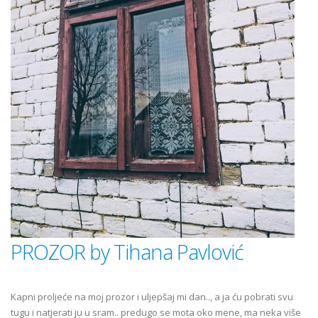
PROZOR by Tihana Pavlović
Kapni proljeće na moj prozor i uljepšaj mi dan.., a ja ću pobrati svu
tugu i natjerati ju u sram.. predugo se mota oko mene, ma neka više