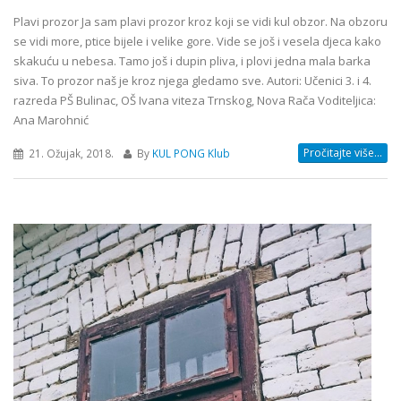
Plavi prozor Ja sam plavi prozor kroz koji se vidi kul obzor. Na obzoru
se vidi more, ptice bijele i velike gore. Vide se još i vesela djeca kako
skakuću u nebesa. Tamo još i dupin pliva, i plovi jedna mala barka
siva. To prozor naš je kroz njega gledamo sve. Autori: Učenici 3. i 4.
razreda PŠ Bulinac, OŠ Ivana viteza Trnskog, Nova Rača Voditeljica:
Ana Marohnić
Pročitajte više...
21. Ožujak, 2018.
By
KUL PONG Klub