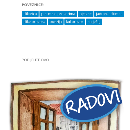
POVEZNICE:
slikarica
pjesme o prozorima
pjesme
jadranka štimac
slike prozora
poezija
kul prozor
natječaj
PODIJELITE OVO