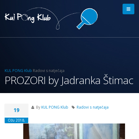
KUL PONG Klub
Radovi s natječaja
PROZORI by Jadranka Štimac
By
KUL PONG Klub
Radovi s natječaja
19
Ožu 2018.