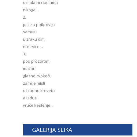
u mokrim cipelama
nikoga...
2.
ptice u potkrovlju
samuju
u zraku dim
ni mrvice ...
3.
pod prozorom
mačori
glasno cvokoću
zamrle misli
u hladnu krevetu
a u duši
vruće kestenje...
GALERIJA SLIKA