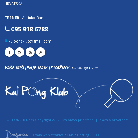
HRVATSKA
TRENER:
Marinko Ban
095 918 6788
kulpongklub@gmail.com
VAŠE MIŠLJENJE NAM JE VAŽNO!
Ostavite ga OVDJE.
KUL PONG Klub © Copyright 2017. Sva prava pridržana. |
Izjava o privatnosti
/
/
/
Izrada web stranica
CMS
Hosting
SEO