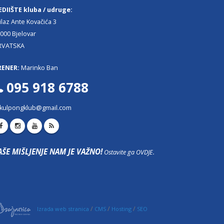
EDIIŠTE kluba / udruge:
ilaz Ante Kovačića 3
000 Bjelovar
RVATSKA
RENER:
Marinko Ban
095 918 6788
kulpongklub@gmail.com
AŠE MIŠLJENJE NAM JE VAŽNO!
Ostavite ga OVDJE.
/
/
/
Izrada web stranica
CMS
Hosting
SEO