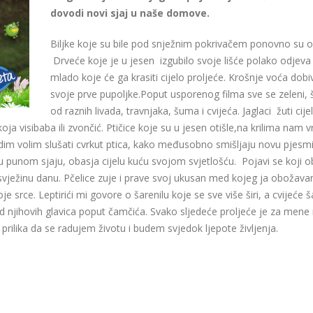
dovodi novi sjaj u naše domove.
Biljke koje su bile pod snježnim pokrivačem ponovno su ož
Drveće koje je u jesen izgubilo svoje lišće polako odjeva
mlado koje će ga krasiti cijelo proljeće. Krošnje voća dobi
svoje prve pupoljke.Poput usporenog filma sve se zeleni, 
od raznih livada, travnjaka, šuma i cvijeća. Jaglaci žuti cije
koja visibaba ili zvončić. Ptičice koje su u jesen otišle,na krilima nam 
dim volim slušati cvrkut ptica, kako međusobno smišljaju novu pjesm
u punom sjaju, obasja cijelu kuću svojom svjetlošću. Pojavi se koji o
je svježinu danu. Pčelice zuje i prave svoj ukusan med kojeg ja obožav
e srce. Leptirići mi govore o šarenilu koje se sve više širi, a cvijeće 
d njihovih glavica poput čamčića. Svako sljedeće proljeće je za mene
rilika da se radujem životu i budem svjedok ljepote življenja.