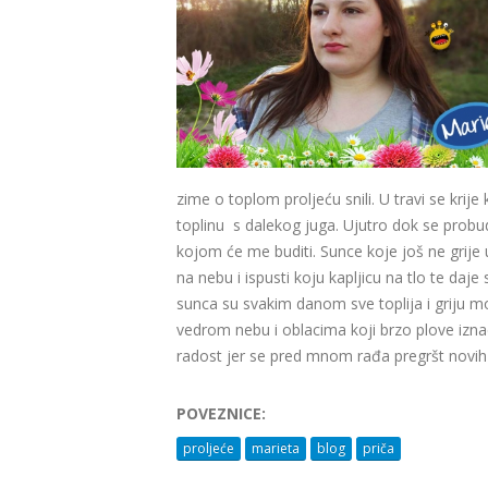
zime o toplom proljeću snili. U travi se krije 
toplinu s dalekog juga. Ujutro dok se probu
kojom će me buditi. Sunce koje još ne grije 
na nebu i ispusti koju kapljicu na tlo te da
sunca su svakim danom sve toplija i griju moj
vedrom nebu i oblacima koji brzo plove izna
radost jer se pred mnom rađa pregršt novih p
POVEZNICE:
proljeće
marieta
blog
priča