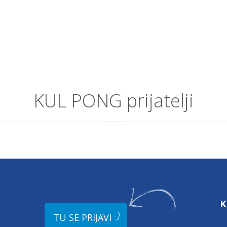
KUL PONG prijatelji
K
:)
TU SE PRIJAVI