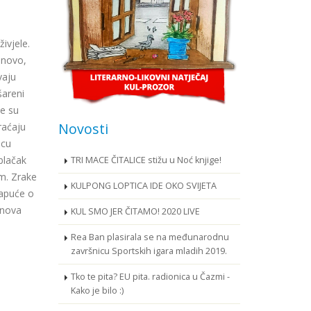
ivjele.
 novo,
vaju
šareni
le su
Novosti
vraćaju
icu
blačak
TRI MACE ČITALICE stižu u Noć knjige!
am. Zrake
KULPONG LOPTICA IDE OKO SVIJETA
šapuće o
 nova
KUL SMO JER ČITAMO! 2020 LIVE
Rea Ban plasirala se na međunarodnu
završnicu Sportskih igara mladih 2019.
Tko te pita? EU pita. radionica u Čazmi -
Kako je bilo :)