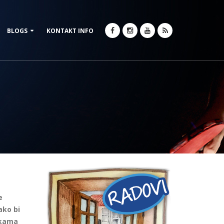
BLOGS
KONTAKT INFO
e
ako bi
akama