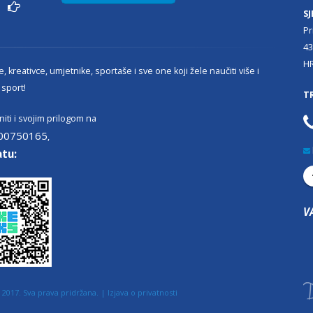
ži
SJ
Pr
43
H
, kreativce, umjetnike, sportaše i sve one koji žele naučiti više i
 sport!
T
iti i svojim prilogom na
00750165
,
atu:
V
2017. Sva prava pridržana. |
Izjava o privatnosti