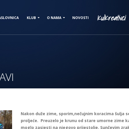
KulKreativci
ASLOVNICA
KLUB
O NAMA
NOVOSTI
AVI
Nakon duže zime, sporim,nečujnim koracima šulja s
proljeće. Preuzelo je krunu od stare umorne zime k
moglo zasjesti na njegovo prijestolje. Sunčevim zr