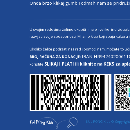
Onda brzo klikaj gumb i odmah nam se pridru
U svojim redovima želimo okupiti i male i velike, individualce
razvijati svoje sposobnosti. Mi smo klub koji spaja kulturu i
Ukoliko želite podržati naš rad i pomoći nam, možete to učin
IBAN HR94240200611
BROJ RAČUNA ZA DONACIJE:
SLIKAJ I PLATI ili kliknite na KEKS za upl
koristite
KUL PONG Klub © Copyright 