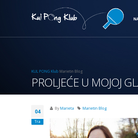
N
KUL PONG Klub
Marietin Blog
PROLJEĆE U MOJOJ GL
By
Marieta
Marietin Blog
04
Tra