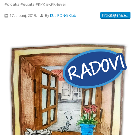
#croatia #eupita #KPK #KPK4ever
Pročitajte više...
17. Lipanj, 2019.
By
KUL PONG Klub