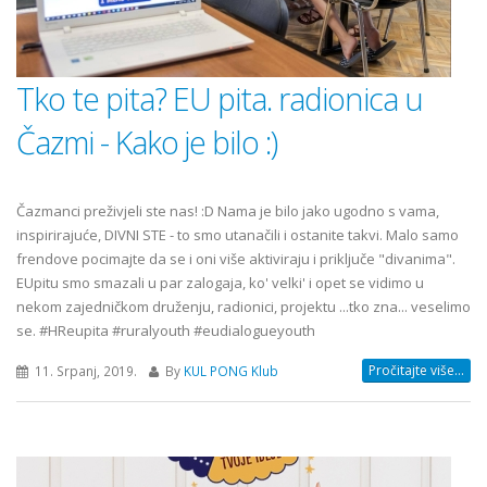
Tko te pita? EU pita. radionica u
Čazmi - Kako je bilo :)
Čazmanci preživjeli ste nas! :D Nama je bilo jako ugodno s vama,
inspirirajuće, DIVNI STE - to smo utanačili i ostanite takvi. Malo samo
frendove pocimajte da se i oni više aktiviraju i priključe "divanima".
EUpitu smo smazali u par zalogaja, ko' velki' i opet se vidimo u
nekom zajedničkom druženju, radionici, projektu ...tko zna... veselimo
se. #HReupita #ruralyouth #eudialogueyouth
Pročitajte više...
11. Srpanj, 2019.
By
KUL PONG Klub