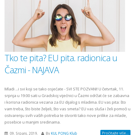
Tko te pita? EU pita. radionica u
Čazmi - NAJAVA
Mladi ...i svi koji se tako osjećate - SVI STE POZVANI! U četvrtak, 11.
srpnja u 19:00 sati u Gradskoj vijećnici u Čazmi održat će se zabavna
i korisna radionica vezana za EU dijalog s mladima. EU vas pita: što
vam treba, što biste željeli, što vas smeta? EU vas sluša i želi pomoći u
ostvarenju svih vaših potreba te stvoriti tako nove prilike za mlade,
posebice u manjim sredinama.
Pročitajte više...
09. Srpanj, 2019.
By
KUL PONG Klub