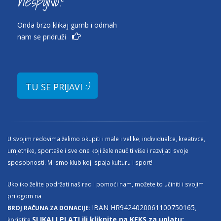
nespojivo?
Onda brzo klikaj gumb i odmah
nam se pridruži
:)
TU SE PRIJAVI
U svojim redovima želimo okupiti i male i velike, individualce, kreativce,
umjetnike, sportaše i sve one koji žele naučiti više i razvijati svoje
sposobnosti. Mi smo klub koji spaja kulturu i sport!
Ukoliko želite podržati naš rad i pomoći nam, možete to učiniti i svojim
prilogom na
IBAN HR9424020061100750165
BROJ RAČUNA ZA DONACIJE:
,
SLIKAJ I PLATI ili kliknite na KEKS za uplatu:
koristite